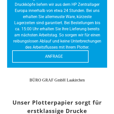
Druckköpfe liefern wir aus dem HP Zentrallager
Europa innerhalb von etwa 24 Stunden. Bei uns
erhalten Sie allerneuste Ware, kürzeste
Lagerzeiten sind garantiert. Bei Bestellungen bis
ca. 15:00 Uhr erhalten Sie Ihre Lieferung bereits
am nächsten Arbeitstag. So sorgen wir für einen
reibungslosen Ablauf und keine Unterbrechungen
des Arbeitsflusses mit Ihrem Plotter.
ANFRAGE
BÜRO GRAF GmbH Laakirchen
Unser Plotterpapier sorgt für
erstklassige Drucke